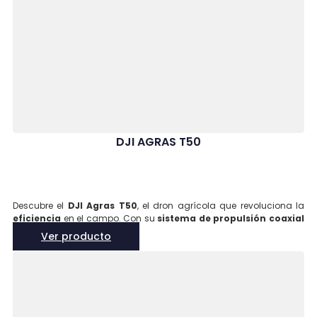
DJI AGRAS T50
Descubre el
DJI Agras T50
, el dron agrícola que revoluciona la
eficiencia
en el campo. Con su
sistema de propulsión coaxial
de doble rotor
y estructura
antitorsión
, este dron ofrece una
Ver producto
estabilidad superior
incluso con cargas pesadas de hasta
50
kg
. Equipado con un
sistema dual de pulverización
y
radares
de matriz en fase
, el Agras T50 garantiza una
cobertura
precisa
y uniforme en cada aplicación. Además, su
sistema de
visión binocular
permite un
seguimiento del terreno
impecable, asegurando que cada rincón de tu cultivo reciba el