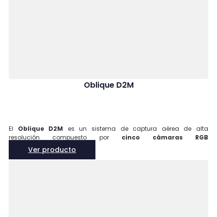
Oblique D2M
El
Oblique D2M
es un sistema de captura aérea de alta
resolución compuesto por
cinco cámaras RGB
multidireccionales
, diseñado para generar modelos 3D
Ver producto
detallados a gran escala. Ideal para
fotogrametría oblicua,
mapeo urbano y reconstrucción digital
, es compatible con
drones como el
Trinity Pro
y ofrece una solución eficiente para
entornos complejos y verticales.