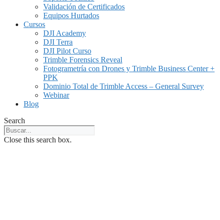
Validación de Certificados
Equipos Hurtados
Cursos
DJI Academy
DJI Terra
DJI Pilot Curso
Trimble Forensics Reveal
Fotogrametría con Drones y Trimble Business Center +
PPK
Dominio Total de Trimble Access – General Survey
Webinar
Blog
Search
Close this search box.