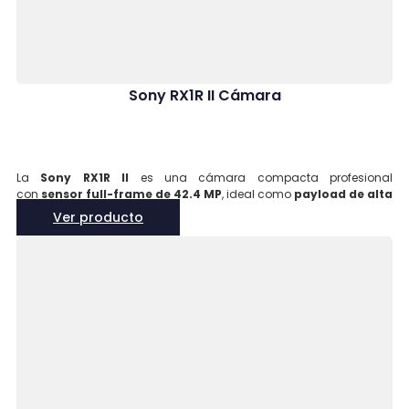
Sony RX1R II Cámara
La
Sony RX1R II
es una cámara compacta profesional
con
sensor full-frame de 42.4 MP
, ideal como
payload de alta
resolución
para drones de mapeo, inspección y fotogrametría.
Ver producto
Su lente fija
ZEISS® Sonnar T 35mm F2
* y su sistema de enfoque
híbrido rápido garantizan imágenes nítidas, detalladas y listas
para análisis geoespacial avanzado.