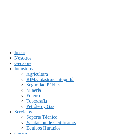
Saltar
al
contenido
Inicio
Nosotros
Geostore
Industrias
Agricultura
BIM/Catastro/Cartografía
Seguridad Pública
Minería
Forense
Topografía
Petróleo y Gas
Servicios
Soporte Técnico
Validación de Certificados
Equipos Hurtados
Cursos