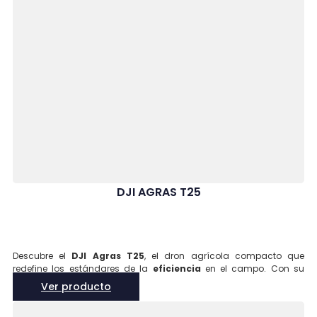
DJI AGRAS T25
Descubre el
DJI Agras T25
, el dron agrícola compacto que
redefine los estándares de la
eficiencia
en el campo. Con su
diseño ligero y ágil
, este dron puede ser operado fácilmente por
Ver producto
una sola persona. El Agras T25 está equipado con
radares de
matriz en fase
delanteros y traseros, un
sistema de visión