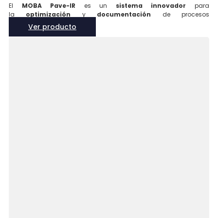
El
MOBA Pave-IR
es un
sistema innovador
para
la
optimización
y
documentación
de procesos
de
pavimentación
. Utiliza
sensores
Ver producto
térmicos
para
medir
y
visualizar la temperatura del asfalto
en tiempo real
, asegurando una
calidad superior
en
la
construcción de carreteras
.