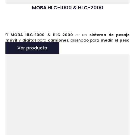
MOBA HLC-1000 & HLC-2000
El
MOBA HLC-1000 & HLC-2000
es un
sistema de pesaje
móvil
y
digital
para
camiones
, diseñado para
medir el peso
de las cargas
de manera
rápida
y
precisa
durante el
proceso
Ver producto
de carga
. Este sistema
optimiza los procesos de trabajo
al
eliminar la necesidad de
sistemas de pesaje estacionarios
.