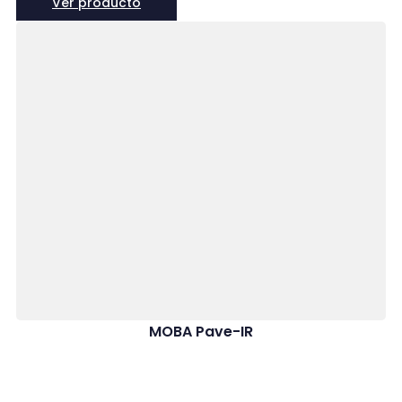
Ver producto
un
obturador global electrónico
y una
lente calibrada de 80
mm
, es la solución ideal para
mapeo de grandes áreas,
gemelos digitales e inspección de infraestructura
,
especialmente cuando se integra con drones como el
Trinity Pro
.
MOBA Pave-IR