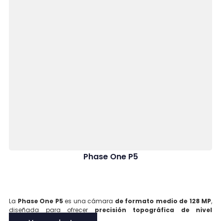
Phase One P5
La
Phase One P5
es una cámara
de formato medio de 128 MP
,
diseñada para ofrecer
precisión topográfica de nivel
centimétrico
en aplicaciones aéreas. Equipada con