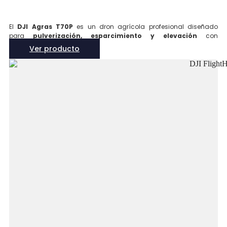
El
DJI Agras T70P
es un dron agrícola profesional diseñado
para
pulverización, esparcimiento y elevación
con
una
carga útil de hasta 70 kg
. Incorpora
tecnología RTK de
Ver producto
alta precisión
, un sistema de seguridad inteligente y un diseño
modular que maximiza la eficiencia operativa en entornos
agrícolas exigentes.