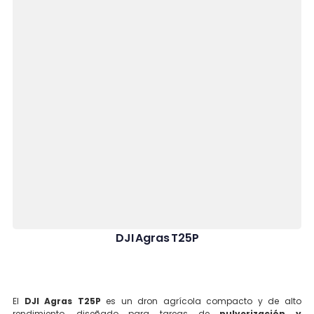
DJI Agras T25P
El
DJI Agras T25P
es un dron agrícola compacto y de alto
rendimiento, diseñado para tareas de
pulverización y