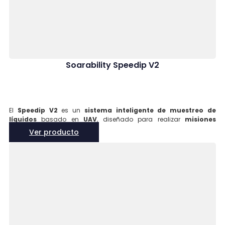
Soarability Speedip V2
El
Speedip V2
es un
sistema inteligente de muestreo de
líquidos
basado en
UAV
, diseñado para realizar
misiones
autónomas
de
muestreo de agua
. Utiliza
tecnología
Ver producto
avanzada
para garantizar la
precisión
y
seguridad
en
la
recolección de muestras líquidas
.