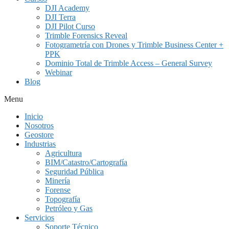
DJI Academy
DJI Terra
DJI Pilot Curso
Trimble Forensics Reveal
Fotogrametría con Drones y Trimble Business Center +
PPK
Dominio Total de Trimble Access – General Survey
Webinar
Blog
Menu
Inicio
Nosotros
Geostore
Industrias
Agricultura
BIM/Catastro/Cartografía
Seguridad Pública
Minería
Forense
Topografía
Petróleo y Gas
Servicios
Soporte Técnico