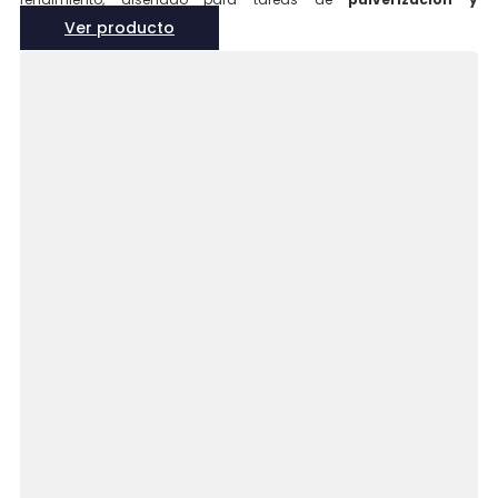
esparcimiento de precisión
. Con una carga útil de hasta
25 kg
,
Ver producto
tecnología RTK, sensores de seguridad avanzados y un diseño
plegable, es ideal para operaciones agrícolas en terrenos
medianos y complejos.