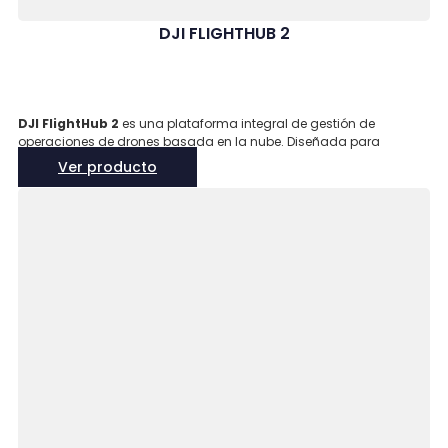
DJI FLIGHTHUB 2
DJI FlightHub 2
es una plataforma integral de gestión de
operaciones de drones basada en la nube. Diseñada para
proporcionar un conocimiento situacional completo y en tiempo
Ver producto
real, FlightHub 2 simplifica y optimiza todas tus misiones de
drones. Esta herramienta te permite tomar decisiones informadas
y rápidas con total confianza, asegurando una gestión eficiente y
efectiva de tus operaciones de drones.