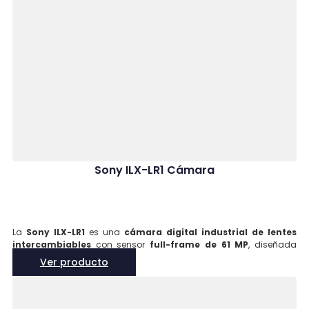
Sony ILX-LR1 Cámara
La
Sony ILX-LR1
es una
cámara digital industrial de lentes
intercambiables
con sensor
full-frame de 61 MP
, diseñada
para integrarse en sistemas aéreos no tripulados (UAS), robótica y
Ver producto
soluciones industriales. Su diseño compacto, sin pantalla ni visor,
la convierte en una opción ideal como
payload profesional
para drones de mapeo, inspección y fotogrametría de alta
precisión
.