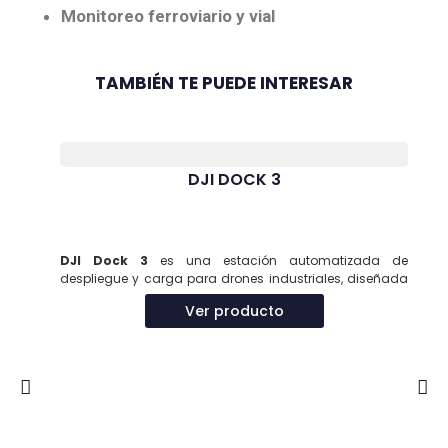
Monitoreo ferroviario y vial
TAMBIÉN TE PUEDE INTERESAR
DJI DOCK 3
DJI Dock 3
es una estación automatizada de
despliegue y carga para drones industriales, diseñada
para
operaciones remotas 24/7 en entornos
Ver producto
exigentes
. Su capacidad de montaje en vehículos y
compatibilidad con drones Matrice 4D/4TD la convierten
en una solución versátil para misiones críticas.