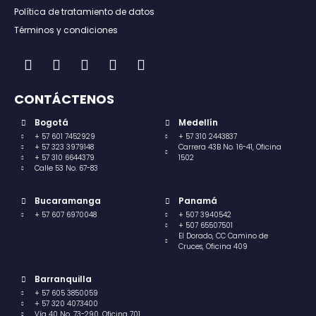
Política de tratamiento de datos
Términos y condiciones
CONTÁCTENOS
Bogotá
Medellín
+ 57 601 7452929
+ 57 310 2443837
+ 57 323 3979148
Carrera 43B No. 16-41, Oficina
+ 57 310 6644379
1502
Calle 53 No. 67-83
Bucaramanga
Panamá
+ 57 607 6970048
+ 507 3940542
+ 507 65507501
El Dorado, CC Camino de
Cruces, Oficina 409
Barranquilla
+ 57 605 3850059
+ 57 320 4073400
Vía 40 No. 73-290, Oficina 701