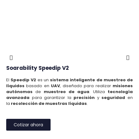
Soarability Speedip V2
El
Speedip V2
es un
sistema inteligente de muestreo de
líquidos
basado en
UAV
, diseñado para realizar
misiones
autónomas
de
muestreo de agua
. Utiliza
tecnología
avanzada
para garantizar la
precisión
y
seguridad
en
la
recolección de muestras líquidas
.
Cotizar ahora