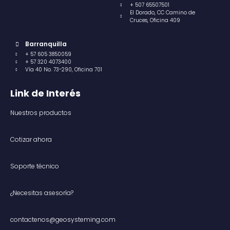
+ 507 65507501
El Dorado, CC Camino de
Cruces, Oficina 409
Barranquilla
+ 57 605 3850059
+ 57 320 4073400
Vía 40 No. 73-290, Oficina 701
Link de Interés
Nuestros productos
Cotizar ahora
Soporte técnico
¿Necesitas asesoría?
contactenos@geosysteming.com