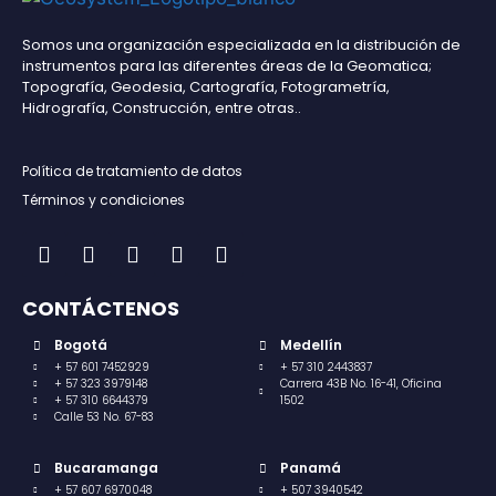
Somos una organización especializada en la distribución de
instrumentos para las diferentes áreas de la Geomatica;
Topografía, Geodesia, Cartografía, Fotogrametría,
Hidrografía, Construcción, entre otras..
Política de tratamiento de datos
Términos y condiciones
CONTÁCTENOS
Bogotá
Medellín
+ 57 601 7452929
+ 57 310 2443837
+ 57 323 3979148
Carrera 43B No. 16-41, Oficina
+ 57 310 6644379
1502
Calle 53 No. 67-83
Bucaramanga
Panamá
+ 57 607 6970048
+ 507 3940542