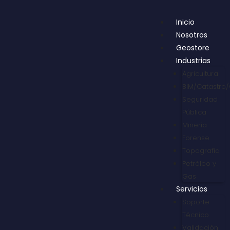
Inicio
Nosotros
Geostore
Industrias
Agricultura
BIM/Catastro/
Seguridad
Pública
Minería
Forense
Topografía
Petróleo y
Gas
Servicios
Soporte
Técnico
Validación