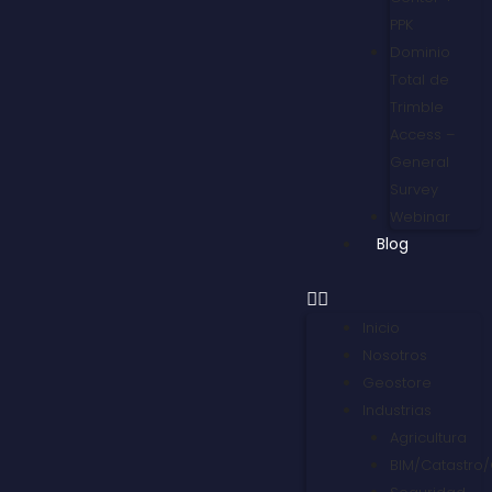
PPK
Dominio
Total de
Trimble
Access –
General
Survey
Webinar
Blog
Inicio
Nosotros
Geostore
Industrias
Agricultura
BIM/Catastro/