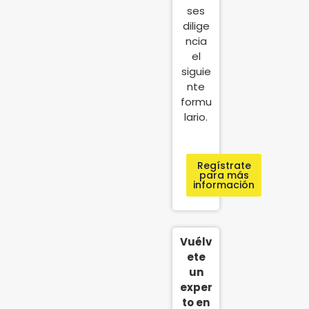
ses
dilige
ncia
el
siguie
nte
formu
lario.
Regístrate
para más
información
Vuélv
ete
un
exper
to en