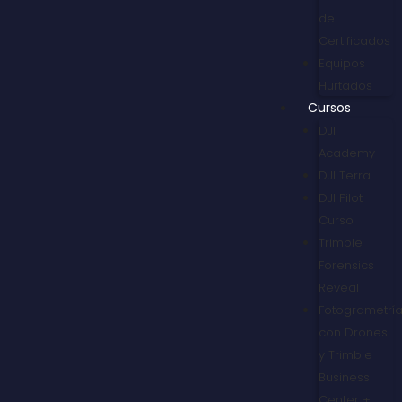
de
Certificados
Equipos
Hurtados
Cursos
DJI
Academy
DJI Terra
DJI Pilot
Curso
Trimble
Forensics
Reveal
Fotogrametrí
con Drones
y Trimble
Business
Center +