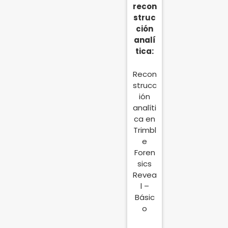
recon
struc
ción
analí
tica:
Recon
strucc
ión
analíti
ca en
Trimbl
e
Foren
sics
Revea
l –
Básic
o