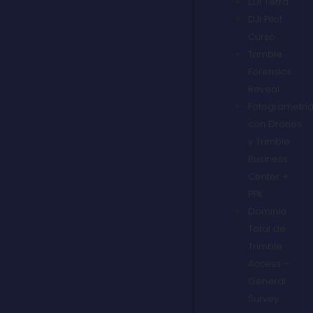
DJI Terra
DJI Pilot
Curso
Trimble
Forensics
Reveal
Fotogrametrí
con Drones
y Trimble
Business
Center +
PPK
Dominio
Total de
Trimble
Access –
General
Survey