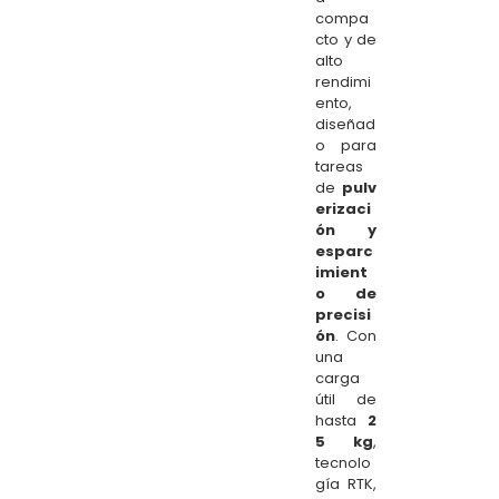
compa
cto y de
alto
rendimi
ento,
diseñad
o para
tareas
de
pulv
erizaci
ón y
esparc
imient
o de
precisi
ón
. Con
una
carga
útil de
hasta
2
5 kg
,
tecnolo
gía RTK,