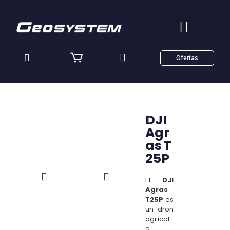
Ofertas
DJI
Agr
as T
25P
El
DJI
Agras
T25P
es
un dron
agrícol
a