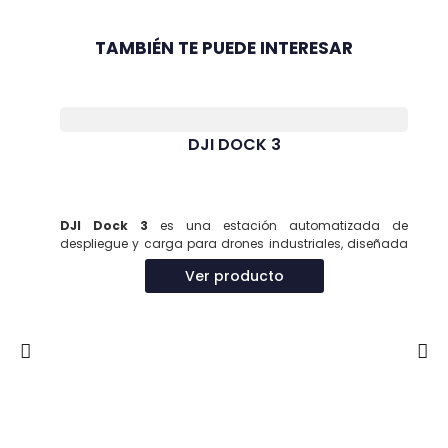
TAMBIÉN TE PUEDE INTERESAR
DJI DOCK 3
DJI Dock 3
es una estación automatizada de
despliegue y carga para drones industriales, diseñada
para
operaciones remotas 24/7 en entornos
Ver producto
exigentes
. Su capacidad de montaje en vehículos y
compatibilidad con drones Matrice 4D/4TD la convierten
en una solución versátil para misiones críticas.