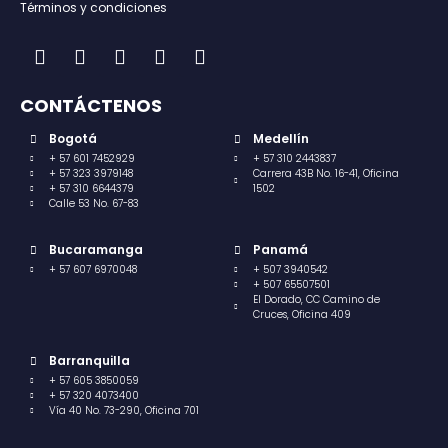
Términos y condiciones
CONTÁCTENOS
Bogotá
Medellín
+ 57 601 7452929
+ 57 310 2443837
+ 57 323 3979148
Carrera 43B No. 16-41, Oficina
+ 57 310 6644379
1502
Calle 53 No. 67-83
Bucaramanga
Panamá
+ 57 607 6970048
+ 507 3940542
+ 507 65507501
El Dorado, CC Camino de
Cruces, Oficina 409
Barranquilla
+ 57 605 3850059
+ 57 320 4073400
Vía 40 No. 73-290, Oficina 701