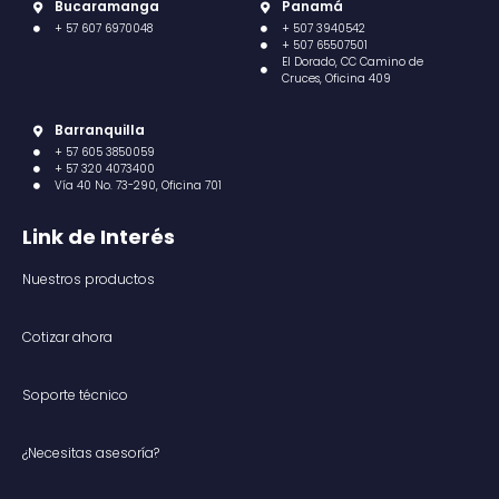
Bucaramanga
Panamá
+ 57 607 6970048
+ 507 3940542
+ 507 65507501
El Dorado, CC Camino de
Cruces, Oficina 409
Barranquilla
+ 57 605 3850059
+ 57 320 4073400
Vía 40 No. 73-290, Oficina 701
Link de Interés
Nuestros productos
Cotizar ahora
Soporte técnico
¿Necesitas asesoría?