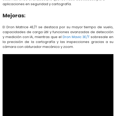
aplicaciones en seguridad y cartografía.
Mejoras:
El Dron Matrice 4E/T se destaca por su mayor tiempo de vuelo,
capacidades de carga útil y funciones avanzadas de detección
y medición con IA, mientras que el
Dron Mavic 3E/T
sobresale en
la precisión de la cartografía y las inspecciones gracias a su
cámara con obturador mecánico y zoom.