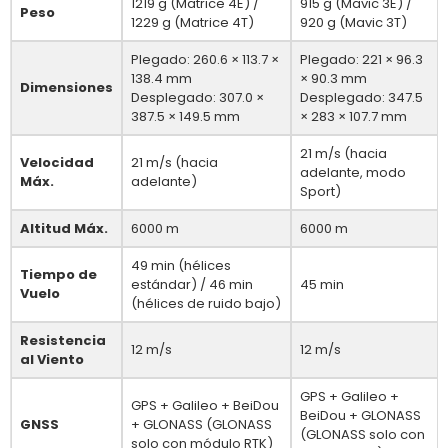
1219 g (Matrice 4E) /
915 g (Mavic 3E) /
Peso
1229 g (Matrice 4T)
920 g (Mavic 3T)
Plegado: 260.6 × 113.7 ×
Plegado: 221 × 96.3
138.4 mm
× 90.3 mm
Dimensiones
Desplegado: 307.0 ×
Desplegado: 347.5
387.5 × 149.5 mm
× 283 × 107.7 mm
21 m/s (hacia
Velocidad
21 m/s (hacia
adelante, modo
Máx.
adelante)
Sport)
Altitud Máx.
6000 m
6000 m
49 min (hélices
Tiempo de
estándar) / 46 min
45 min
Vuelo
(hélices de ruido bajo)
Resistencia
12 m/s
12 m/s
al Viento
GPS + Galileo +
GPS + Galileo + BeiDou
BeiDou + GLONASS
GNSS
+ GLONASS (GLONASS
(GLONASS solo con
solo con módulo RTK)