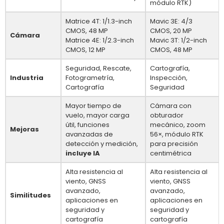
módulo RTK)
Matrice 4T: 1/1.3-inch
Mavic 3E: 4/3
CMOS, 48 MP
CMOS, 20 MP
Cámara
Matrice 4E: 1/2.3-inch
Mavic 3T: 1/2-inch
CMOS, 12 MP
CMOS, 48 MP
Seguridad, Rescate,
Cartografía,
Industria
Fotogrametría,
Inspección,
Cartografía
Seguridad
Mayor tiempo de
Cámara con
vuelo, mayor carga
obturador
útil, funciones
mecánico, zoom
Mejoras
avanzadas de
56×, módulo RTK
detección y medición,
para precisión
incluye IA
centimétrica
Alta resistencia al
Alta resistencia al
viento, GNSS
viento, GNSS
avanzado,
avanzado,
Similitudes
aplicaciones en
aplicaciones en
seguridad y
seguridad y
cartografía
cartografía