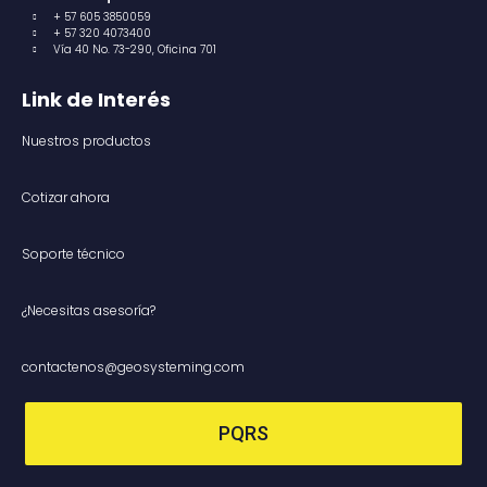
+ 57 605 3850059
+ 57 320 4073400
Vía 40 No. 73-290, Oficina 701
Link de Interés
Nuestros productos
Cotizar ahora
Soporte técnico
¿Necesitas asesoría?
contactenos@geosysteming.com
PQRS