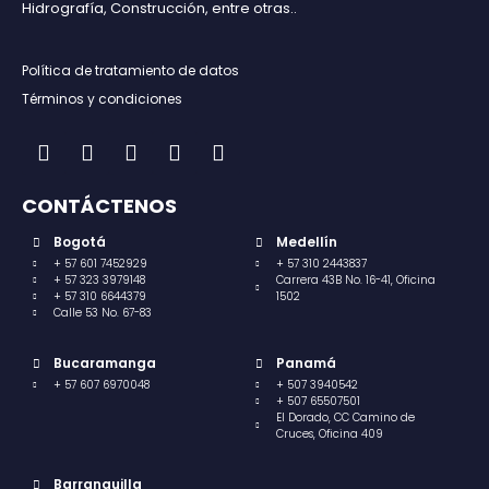
Hidrografía, Construcción, entre otras..
Política de tratamiento de datos
Términos y condiciones
CONTÁCTENOS
Bogotá
Medellín
+ 57 601 7452929
+ 57 310 2443837
+ 57 323 3979148
Carrera 43B No. 16-41, Oficina
+ 57 310 6644379
1502
Calle 53 No. 67-83
Bucaramanga
Panamá
+ 57 607 6970048
+ 507 3940542
+ 507 65507501
El Dorado, CC Camino de
Cruces, Oficina 409
Barranquilla