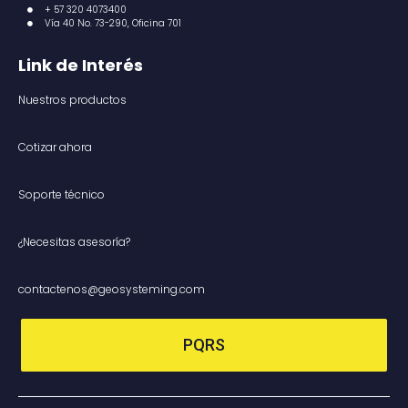
+ 57 320 4073400
Vía 40 No. 73-290, Oficina 701
Link de Interés
Nuestros productos
Cotizar ahora
Soporte técnico
¿Necesitas asesoría?
contactenos@geosysteming.com
PQRS