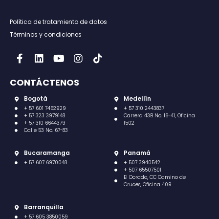
Política de tratamiento de datos
Términos y condiciones
CONTÁCTENOS
Bogotá
Medellín
+ 57 601 7452929
+ 57 310 2443837
+ 57 323 3979148
Carrera 43B No. 16-41, Oficina
+ 57 310 6644379
1502
Calle 53 No. 67-83
Bucaramanga
Panamá
+ 57 607 6970048
+ 507 3940542
+ 507 65507501
El Dorado, CC Camino de
Cruces, Oficina 409
Barranquilla
+ 57 605 3850059