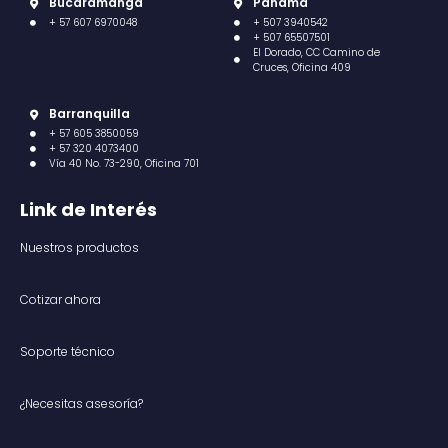
Bucaramanga
Panamá
+ 57 607 6970048
+ 507 3940542
+ 507 65507501
El Dorado, CC Camino de
Cruces, Oficina 409
Barranquilla
+ 57 605 3850059
+ 57 320 4073400
Vía 40 No. 73-290, Oficina 701
Link de Interés
Nuestros productos
Cotizar ahora
Soporte técnico
¿Necesitas asesoría?