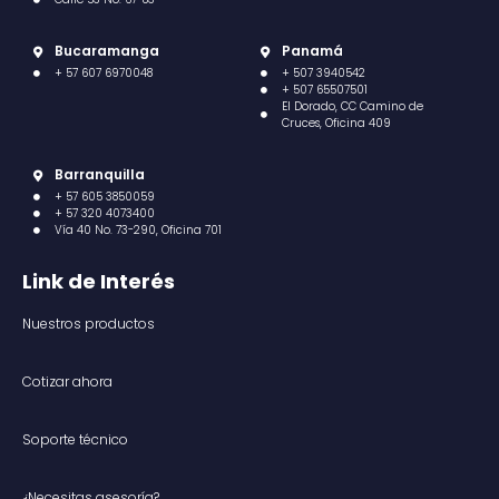
Bucaramanga
Panamá
+ 57 607 6970048
+ 507 3940542
+ 507 65507501
El Dorado, CC Camino de
Cruces, Oficina 409
Barranquilla
+ 57 605 3850059
+ 57 320 4073400
Vía 40 No. 73-290, Oficina 701
Link de Interés
Nuestros productos
Cotizar ahora
Soporte técnico
¿Necesitas asesoría?