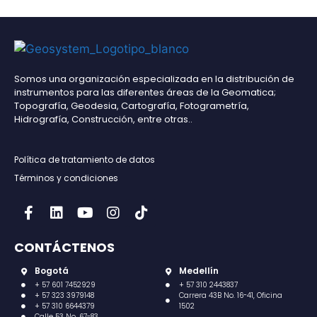
Somos una organización especializada en la distribución de
instrumentos para las diferentes áreas de la Geomatica;
Topografía, Geodesia, Cartografía, Fotogrametría,
Hidrografía, Construcción, entre otras..
Política de tratamiento de datos
Términos y condiciones
CONTÁCTENOS
Bogotá
Medellín
+ 57 601 7452929
+ 57 310 2443837
+ 57 323 3979148
Carrera 43B No. 16-41, Oficina
+ 57 310 6644379
1502
Calle 53 No. 67-83