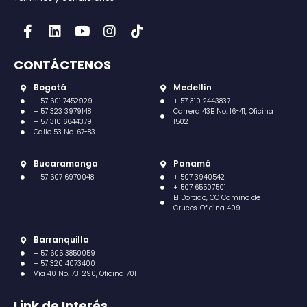
CONTÁCTENOS
Bogotá
Medellín
+ 57 601 7452929
+ 57 310 2443837
+ 57 323 3979148
Carrera 43B No. 16-41, Oficina
+ 57 310 6644379
1502
Calle 53 No. 67-83
Bucaramanga
Panamá
+ 57 607 6970048
+ 507 3940542
+ 507 65507501
El Dorado, CC Camino de
Cruces, Oficina 409
Barranquilla
+ 57 605 3850059
+ 57 320 4073400
Vía 40 No. 73-290, Oficina 701
Link de Interés