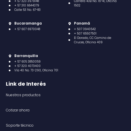
+ 57 323 3979148
Carrera 43B No. 16-41, Oficina
+ 57 310 6644379
1502
Calle 53 No. 67-83
Bucaramanga
Panamá
+ 57 607 6970048
+ 507 3940542
+ 507 65507501
El Dorado, CC Camino de
Cruces, Oficina 409
Barranquilla
+ 57 605 3850059
+ 57 320 4073400
Vía 40 No. 73-290, Oficina 701
Link de Interés
Nuestros productos
Cotizar ahora
Soporte técnico