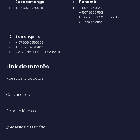
Bucaramanga
Panamá
+ 57 607 6970048
+ 507 3940542
+ 507 65507501
El Dorado, CC Camino de
Cruces, Oficina 409
Barranquilla
+ 57 605 3850059
+ 57 320 4073400
Vía 40 No. 73-290, Oficina 701
Link de Interés
Nuestros productos
Cotizar ahora
Soporte técnico
¿Necesitas asesoría?