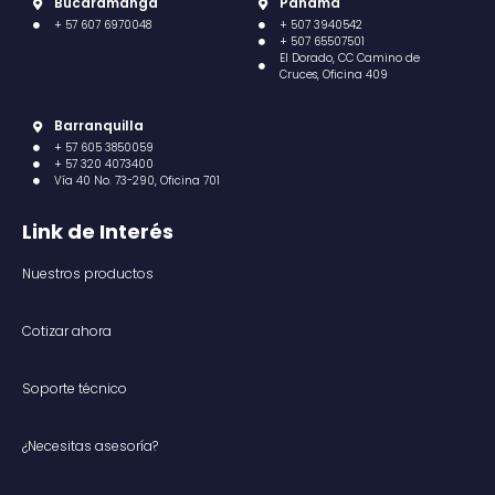
Bucaramanga
Panamá
+ 57 607 6970048
+ 507 3940542
+ 507 65507501
El Dorado, CC Camino de
Cruces, Oficina 409
Barranquilla
+ 57 605 3850059
+ 57 320 4073400
Vía 40 No. 73-290, Oficina 701
Link de Interés
Nuestros productos
Cotizar ahora
Soporte técnico
¿Necesitas asesoría?